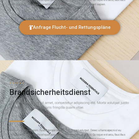
sodales auctor, ligula odio aliquet purus, a mattis tortor urna et tellus. Quisque est arcu, faucibus
eget urna quis, tincidunt venenatis odio. Aenean bibendum diam sit amet sapien.
Anfrage Flucht- und Rettungspläne
TRAINING
Brandsicherheitsdienst
Lorem ipsum dolor sit amet, consectetur adipiscing elit. Morbi volutpat justo
sed efficitur cursus. Mauris fringilla quam vitae.
Nam ut consequat enim. Fusce tempor tempus ligula eget volutpat. Donec ullamcorper, nisl eu
sodales auctor, ligula odio aliquet purus, a mattis tortor urna et tellus. Quisque est arcu, faucibus