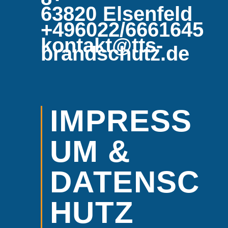
63820 Elsenfeld
+496022/6661645
kontakt@tts-
brandschutz.de
IMPRESS
UM &
DATENSC
HUTZ