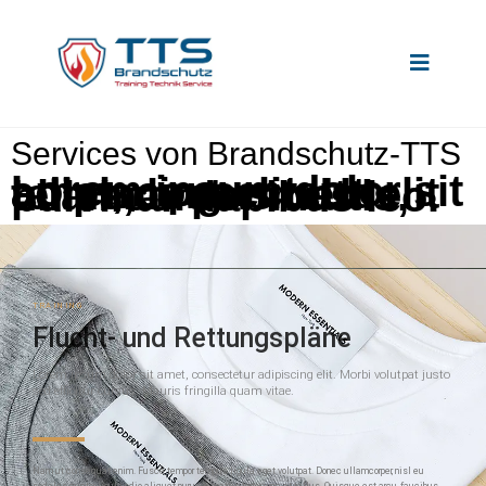
Services von Brandschutz-TTS
Lorem ipsum dolor sit amet, consectetur adipiscing elit. Ut elit tellus, luctus nec ullamcorper mattis, pulvinar dapibus leo.
TRAINING
Flucht- und Rettungspläne
Lorem ipsum dolor sit amet, consectetur adipiscing elit. Morbi volutpat justo
sed efficitur cursus. Mauris fringilla quam vitae.
Nam ut consequat enim. Fusce tempor tempus ligula eget volutpat. Donec ullamcorper, nisl eu